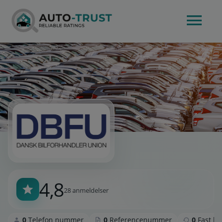
4,8
28 anmeldelser
0
Telefon nummer
0
Referencenummer
0
Fast k