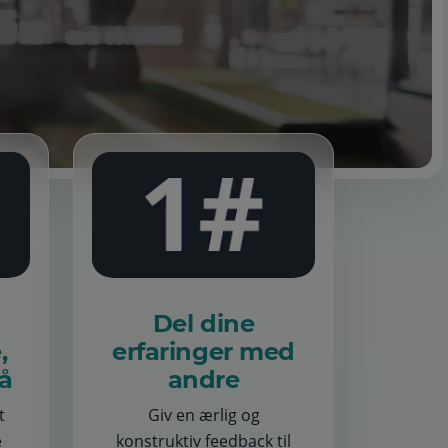
Del dine
,
erfaringer med
å
andre
t
Giv en ærlig og
e
konstruktiv feedback til