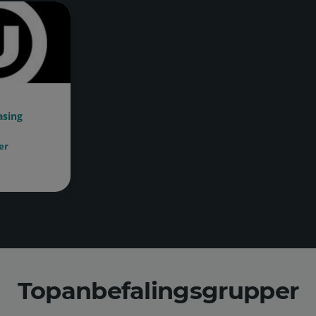
asing
er
Topanbefalingsgrupper