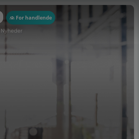
For handlende
Nyheder