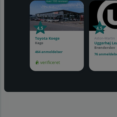
over 100 reviews
4,5
4,5
4,5
4,5
Toyota Koege
Aston-Martin
Uggerhøj Le
Køge
Brønderslev
464 anmeldelser
76 anmeldels
verificeret