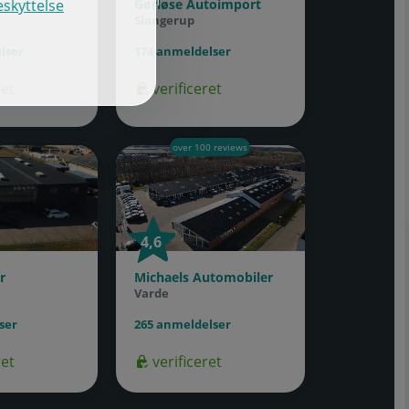
f
mport
Gørløse Autoimport
skyttelse
Slangerup
lser
174 anmeldelser
ret
verificeret
over 100 reviews
4,6
4,6
r
Michaels Automobiler
Varde
ser
265 anmeldelser
ret
verificeret