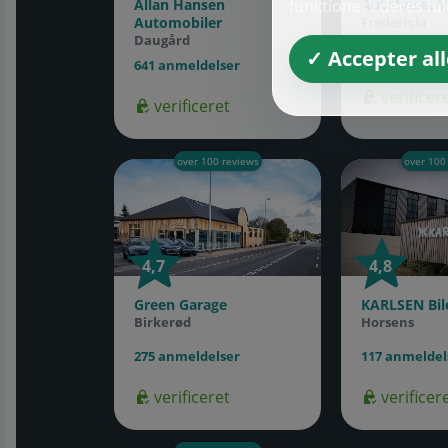
funktioner i deres fu
Allan Hansen
Autohuset V
Automobiler
Fredericia
Daugård
✓ Accepter all
339 anmeldel
641 anmeldelser
verificer
verificeret
over 100 reviews
over 100
4,7
4,7
4,8
4,8
Green Garage
KARLSEN Bil
Birkerød
Horsens
275 anmeldelser
117 anmeldel
verificeret
verificer