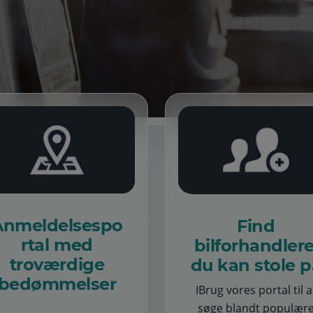
Anmeldelsespo
Find
rtal med
bilforhandlere
troværdige
du kan stole p
bedømmelser
IBrug vores portal til a
søge blandt populær