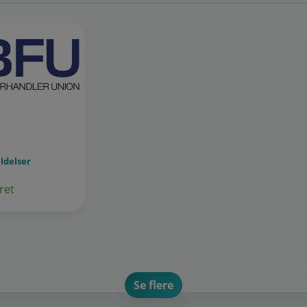
ldelser
ret
Se flere