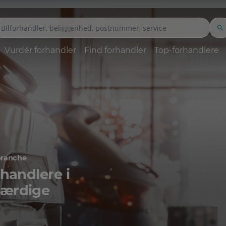
Vurdér forhandler
Find forhandler
Top-forhandlere
branche
rhandlere i
værdige