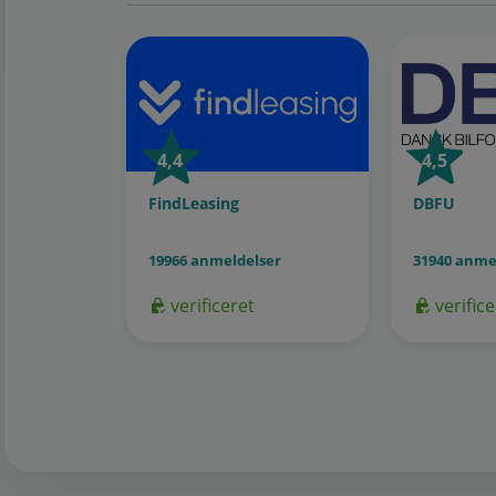
4,4
4,5
FindLeasing
DBFU
19966 anmeldelser
31940 anme
verificeret
verifice