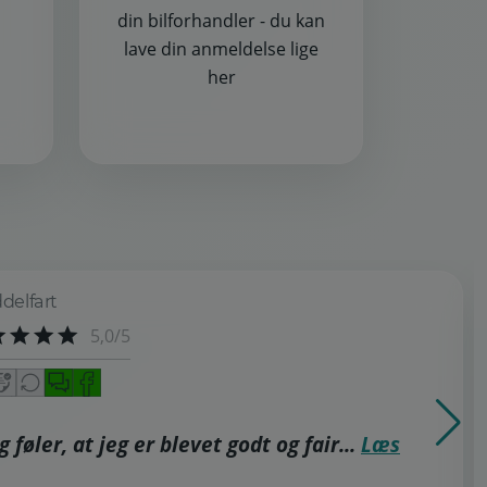
din bilforhandler - du kan
lave din anmeldelse lige
her
delfart
5,0/5
 føler, at jeg er blevet godt og fair...
Læs