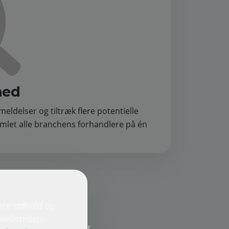
hed
eldelser og tiltræk flere potentielle
mlet alle branchens forhandlere på én
ere indhold og
e webstedets