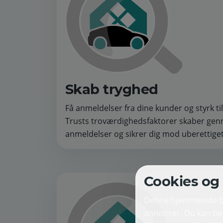
Skab tryghed
Få anmeldelser fra dine kunder og styrk til
Trusts troværdighedsfaktorer skaber gen
anmeldelser og sikrer dig mod uberettiget 
Cookies og 
Denne hjemmeside bru
annoncer. Du kan bes