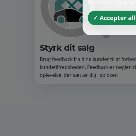
funktioner i deres fu
✓ Accepter all
Styrk dit salg
Brug feedback fra dine kunder til at forbe
kundetilfredsheden. Feedback er nøglen t
oplevelse, der sætter dig i spidsen