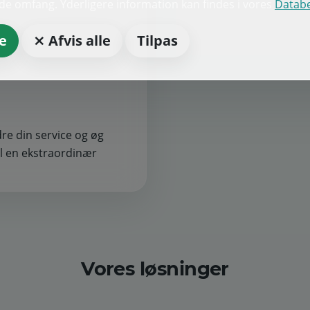
lde omfang. Yderligere information kan findes i vores
Databe
e
⨯ Afvis alle
Tilpas
dre din service og øg
il en ekstraordinær
Vores løsninger