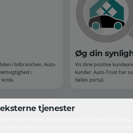
Øg din synlig
liden i bilbranchen. Auto-
Vis dine positive kundeanm
nemsigtighed i
kunder. Auto-Trust har sa
kritik.
fælles portal.
eksterne tjenester
ger cookies og eksterne tjenester til at tilpasse og analys
temme, hvilke tjenester du tillader, og om du vil bruge all