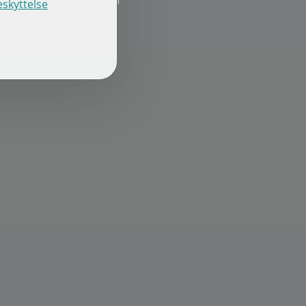
f
skyttelse