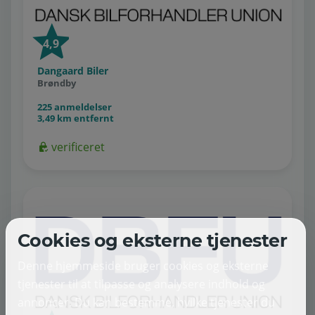
4,9
Dangaard Biler
Brøndby
225 anmeldelser
3,49 km entfernt
verificeret
Cookies og eksterne tjenester
Denne hjemmeside bruger cookies og eksterne
tjenester til at tilpasse og analysere indhold og
annoncer. Du kan bestemme, hvilke tjenester du