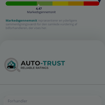
4,47
Markedsgennemsnit
Markedsgennemsnit
repræsenterer en yderligere
sammenligningsværdi for den samlede vurdering af
bilforhandleren, der vises her.
Forhandler