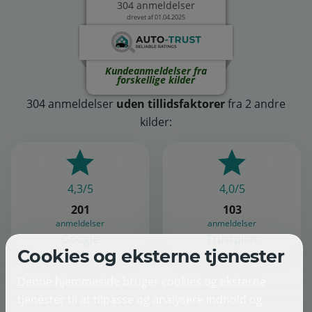
304 anmeldelser
drevet af 01.04.2025
Kundeanmeldelser fra
forskellige kilder
304 anmeldelser
uden tillidsfaktorer
fra 2 andre
kilder:
4,3/5
4,0/5
201
103
anmeldelser
anmeldelser
Google
Trustpilot
Cookies og eksterne tjenester
Denne hjemmeside bruger cookies og eksterne
tjenester til at tilpasse og analysere indhold og