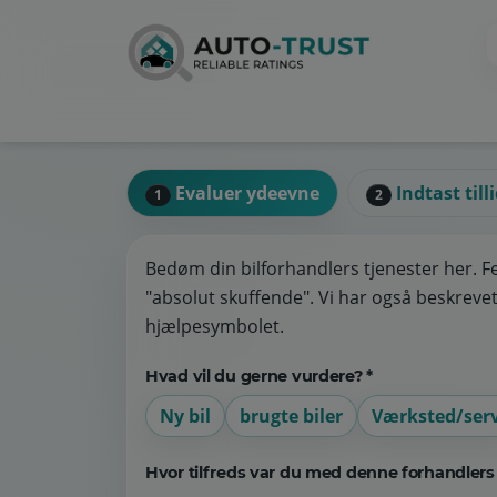
Evaluer ydeevne
Indtast till
1
2
Bedøm din bilforhandlers tjenester her. F
"absolut skuffende". Vi har også beskrevet 
hjælpesymbolet.
Hvad vil du gerne vurdere? *
Ny bil
brugte biler
Værksted/serv
Hvor tilfreds var du med denne forhandlers 