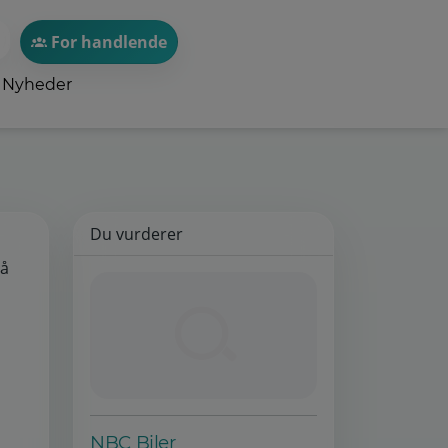
For handlende
Nyheder
Du vurderer
på
NBC Biler