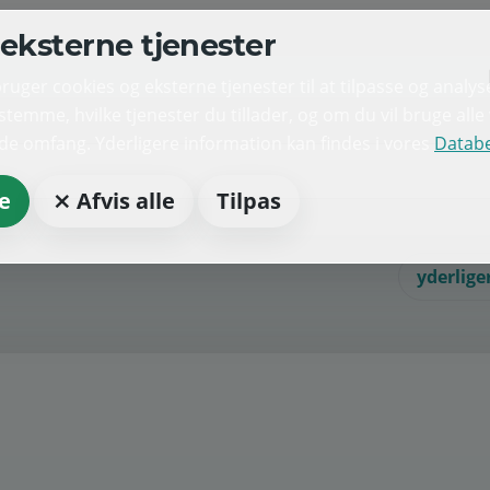
eksterne tjenester
ger cookies og eksterne tjenester til at tilpasse og analys
temme, hvilke tjenester du tillader, og om du vil bruge all
lde omfang. Yderligere information kan findes i vores
Databe
e
⨯ Afvis alle
Tilpas
yderlige