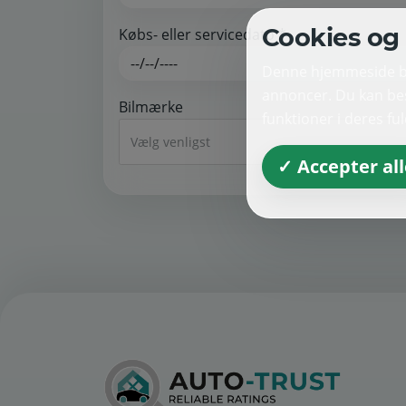
Cookies og 
Købs- eller servicedato *
Denne hjemmeside bru
annoncer. Du kan bes
Bilmærke
funktioner i deres fu
Vælg venligst
✓ Accepter all