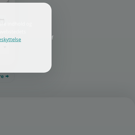
ere indhold og
e webstedets
f
skyttelse
re