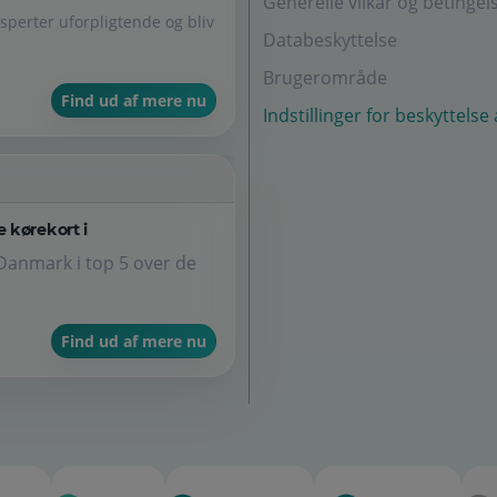
Generelle vilkår og betingel
perter uforpligtende og bliv
Databeskyttelse
Brugerområde
Find ud af mere nu
Indstillinger for beskyttelse
 kørekort i
Danmark i top 5 over de
Find ud af mere nu