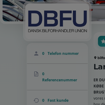
0
Telefon nummer
bilf
La
0
ER DU
Referencenummer
KØBE 
BRUG
vores 
0
Fast kunde
hos di