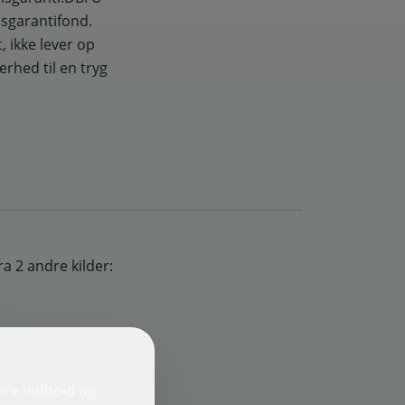
sgarantifond.
, ikke lever op
kerhed til en tryg
ra 2 andre kilder:
ere indhold og