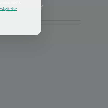
e webstedets
f
skyttelse