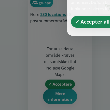
annoncer. Du kan bes
gruppe
Kun
funktioner i deres fu
Flere
230 locations
i 8
postnummerområde(r)
✓ Accepter all
For at se dette
område kræves
dit samtykke til at
indlæse Google
Maps.
✓ Acceptere
Mere
information