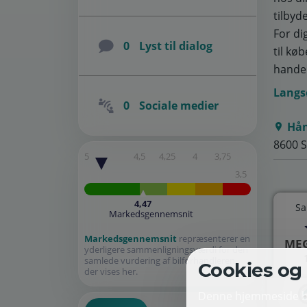
tilbyd
For di
0
Lyst til dialog
til køb
handel
Langsø
0
Sociale medier
Hån
8600 S
5
4,5
4,25
4
3,75
3,5
4,47
Sa
Markedsgennemsnit
Markedsgennemsnit
repræsenterer en
MEG
yderligere sammenligningsværdi for den
samlede vurdering af bilforhandleren,
Cookies og 
der vises her.
Denne hjemmeside bru