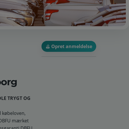
Opret anmeldelse
borg
LE TRYGT OG
l købeloven,
er DBFU mærket
gnsgaranti.DBFU