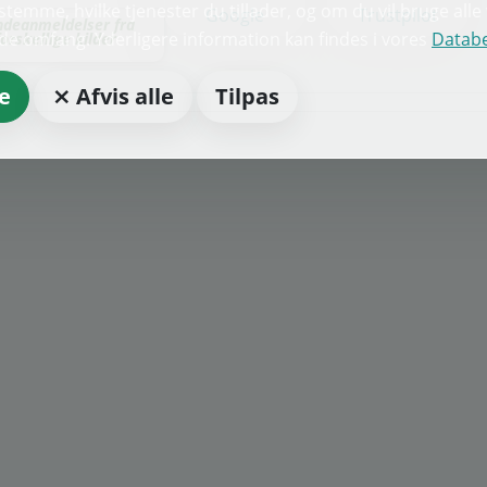
temme, hvilke tjenester du tillader, og om du vil bruge all
Google
Trustpilot
deanmeldelser fra
lde omfang. Yderligere information kan findes i vores
Databe
forskellige kilder
e
⨯ Afvis alle
Tilpas