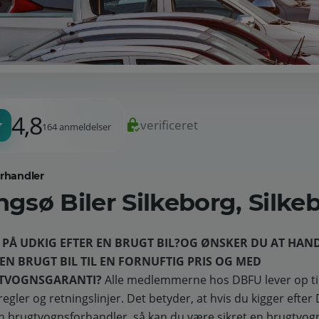
4,8
verificeret
164 anmeldelser
orhandler
ngsø Biler Silkeborg, Silke
 PÅ UDKIG EFTER EN BRUGT BIL?
OG ØNSKER DU AT HAND
EN BRUGT BIL TIL EN FORNUFTIG PRIS OG MED
TVOGNSGARANTI?
Alle medlemmerne hos DBFU lever op ti
regler og retningslinjer. Det betyder, at hvis du kigger eft
n brugtvognsforhandler, så kan du være sikret en brugtvo