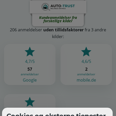
Kundeanmeldelser fra
forskellige kilder
206 anmeldelser
uden tillidsfaktorer
fra 3 andre
kilder:
4,7/5
4,6/5
57
2
anmeldelser
anmeldelser
Google
mobile.de
4,5/5