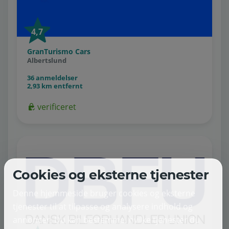
4,7
GranTurismo Cars
Albertslund
36 anmeldelser
2,93 km entfernt
verificeret
Cookies og eksterne tjenester
Denne hjemmeside bruger cookies og eksterne
tjenester til at tilpasse og analysere indhold og
annoncer. Du kan bestemme, hvilke tjenester du