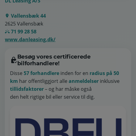
DL Leasing A/S
Vallensbæk 44
2625 Vallensbæk
71 99 28 58
www.danleasing.dk/
Besøg vores certificerede
bilforhandlere!
Disse
57 forhandlere
inden for en
radius på 50
km
har offentliggjort alle
anmeldelser
inklusive
tillidsfaktorer
– og har måske også
den helt rigtige bil eller service til dig.