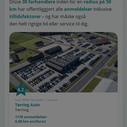
Disse
30 forhandlere
inden for en
radius på 50
km
har offentliggjort alle
anmeldelser
inklusive
tillidsfaktorer
– og har måske også
den helt rigtige bil eller service til dig.
4,2
Audi, BMW, Mercedes + weitere
Tørring Auto
Tørring
1178 anmeldelser
0,00 km entfernt