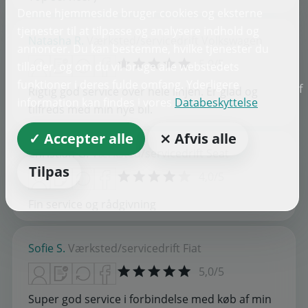
Denne hjemmeside bruger cookies og eksterne
tjenester til at tilpasse og analysere indhold og
Natasha R.
Værksted/servicedrift
Volkswagen
annoncer. Du kan bestemme, hvilke tjenester du
5,0/5
tillader, og om du vil bruge alle webstedets
funktioner i deres fulde omfang. Yderligere
f
Rigtig god service over hele linjen. Er glad og
information kan findes i vores
Databeskyttelse
tilfreds med min nye bil.
✓ Accepter alle
⨯ Afvis alle
Christian G.
Værksted/servicedrift
Seat
Tilpas
4,0/5
Fin service og rådgivning
Sofie S.
Værksted/servicedrift
Fiat
5,0/5
Super god service i forbindelse med køb af min