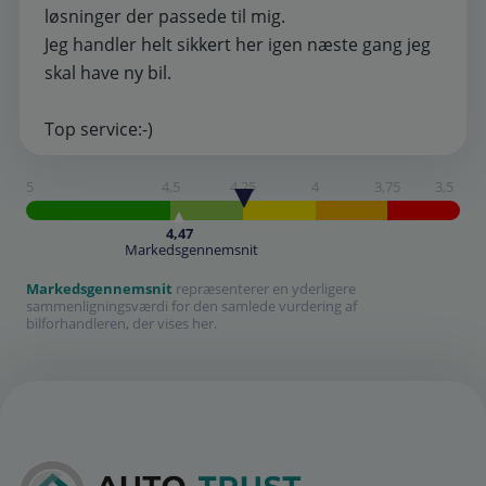
løsninger der passede til mig.
Jeg handler helt sikkert her igen næste gang jeg
skal have ny bil.
Top service:-)
5
4,5
4,25
4
3,75
3,5
4,47
Markedsgennemsnit
Markedsgennemsnit
repræsenterer en yderligere
sammenligningsværdi for den samlede vurdering af
bilforhandleren, der vises her.