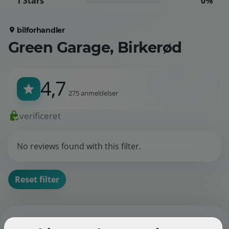
1 Stars
0%
bilforhandler
Green Garage, Birkerød
4,7
275 anmeldelser
verificeret
No reviews found with this filter.
Reset filter