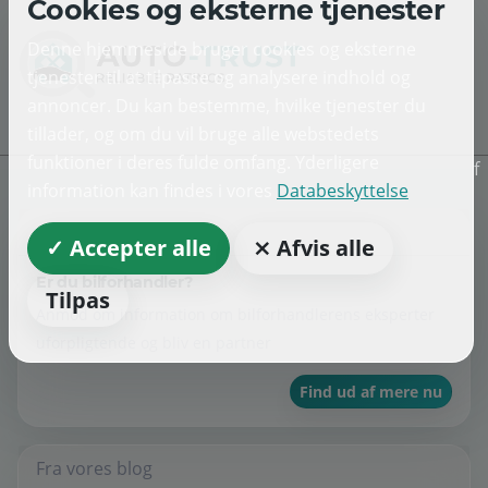
Cookies og eksterne tjenester
Denne hjemmeside bruger cookies og eksterne
tjenester til at tilpasse og analysere indhold og
annoncer. Du kan bestemme, hvilke tjenester du
tillader, og om du vil bruge alle webstedets
funktioner i deres fulde omfang. Yderligere
f
information kan findes i vores
Databeskyttelse
Forhandler
✓ Accepter alle
⨯ Afvis alle
Er du bilforhandler?
Tilpas
Anmod om information om bilforhandlerens eksperter
uforpligtende og bliv en partner
Find ud af mere nu
Fra vores blog