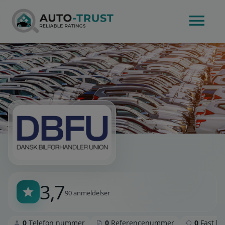
3,7
90 anmeldelser
0
Telefon nummer
0
Referencenummer
0
Fast k