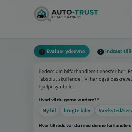
Evaluer ydeevne
Indtast till
1
2
Bedøm din bilforhandlers tjenester her. F
"absolut skuffende". Vi har også beskrevet 
hjælpesymbolet.
Hvad vil du gerne vurdere? *
Ny bil
brugte biler
Værksted/serv
Hvor tilfreds var du med denne forhandlers 