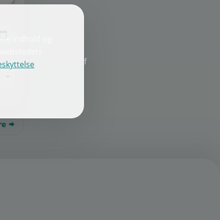
ere indhold og
e webstedets
f
skyttelse
re