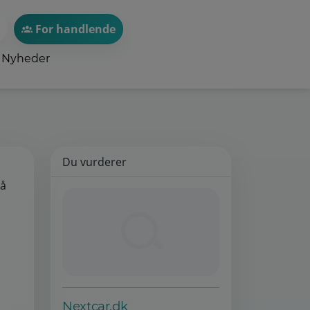
For handlende
Nyheder
Du vurderer
på
Nextcar.dk