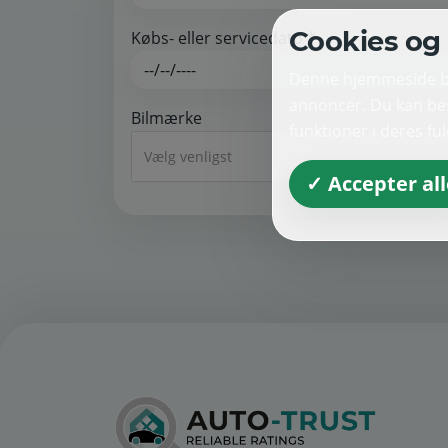
Cookies og 
Købs- eller servicedato *
Denne hjemmeside bru
annoncer. Du kan bes
Bilmærke
funktioner i deres fu
Vælg venligst
✓ Accepter all