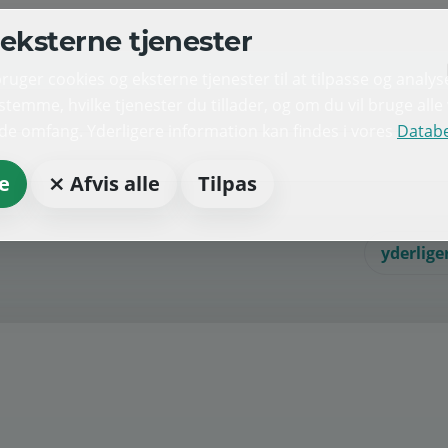
eksterne tjenester
ger cookies og eksterne tjenester til at tilpasse og analys
temme, hvilke tjenester du tillader, og om du vil bruge all
lde omfang. Yderligere information kan findes i vores
Databe
e
⨯ Afvis alle
Tilpas
yderlige