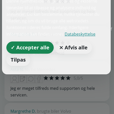
Denne hjemmeside bruger cookies og eksterne
5,0/5
tjenester til at tilpasse og analysere indhold og
Jeg er meget tilfreds med supporten og hele
annoncer. Du kan bestemme, hvilke tjenester du
servicen.
tillader, og om du vil bruge alle webstedets
funktioner i deres fulde omfang. Yderligere
f
information kan findes i vores
Databeskyttelse
Margrethe D.
brugte biler
Volvo
4,0/5
✓ Accepter alle
⨯ Afvis alle
Servicen var ok, lidt ventetid
Tilpas
Asta N.
Ny bil
Mercedes
5,0/5
Jeg er meget tilfreds med supporten og hele
servicen.
Margrethe D.
brugte biler
Volvo