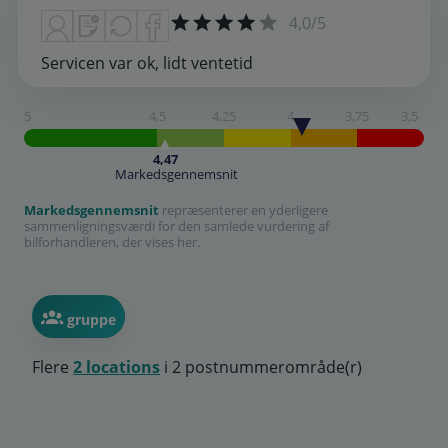
4,0/5
Servicen var ok, lidt ventetid
5
4,5
4,25
4
3,75
3,5
4,47
Markedsgennemsnit
Markedsgennemsnit
repræsenterer en yderligere
sammenligningsværdi for den samlede vurdering af
bilforhandleren, der vises her.
gruppe
Flere
2 locations
i 2 postnummerområde(r)